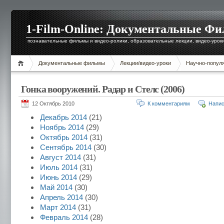
1-Film-Online: Документальные Ф
познавательные фильмы и видео-ролики, образовательные лекции, видео-уроки 
Документальные фильмы
Лекции/видео-уроки
Научно-попул
Гонка вооружений. Радар и Стелс (2006)
12 Октябрь 2010
К комментариям
Напис
Декабрь 2014
(21)
Ноябрь 2014
(29)
Октябрь 2014
(31)
Сентябрь 2014
(30)
Август 2014
(31)
Июль 2014
(31)
Июнь 2014
(29)
Май 2014
(30)
Апрель 2014
(30)
Март 2014
(31)
Февраль 2014
(28)