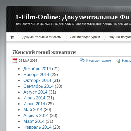
1-Film-Online: Документальные Ф
познавательные фильмы и видео-ролики, образовательные лекции, видео-уроки 
Документальные фильмы
Лекции/видео-уроки
Научно-попул
Женский гений живописи
26 Май 2015
К комментариям
Напис
Декабрь 2014
(21)
Ноябрь 2014
(29)
Октябрь 2014
(31)
Сентябрь 2014
(30)
Август 2014
(31)
Июль 2014
(31)
Июнь 2014
(29)
Май 2014
(30)
Апрель 2014
(30)
Март 2014
(31)
Февраль 2014
(28)