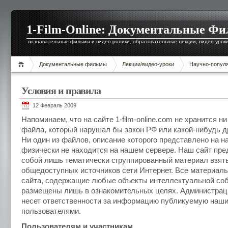
1-Film-Online: Документальные Ф
познавательные фильмы и видео-ролики, образовательные лекции, видео-уроки 
Документальные фильмы
Лекции/видео-уроки
Научно-попул
Условия и правила
12 Февраль 2009
Напоминаем, что на сайте 1-film-online.com не хранится ни
файла, который нарушал бы закон РФ или какой-нибудь д
Ни один из файлов, описание которого представлено на н
физически не находится на нашем сервере. Наш сайт пре
собой лишь тематически сгруппированный материал взят
общедоступных источников сети Интернет. Все материал
сайта, содержащие любые объекты интеллектуальной соб
размещены лишь в ознакомительных целях. Администраци
несет ответственности за информацию публикуемую наш
пользователями.
Пользователям и участникам