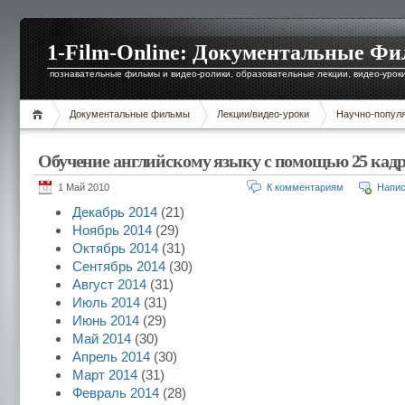
1-Film-Online: Документальные Ф
познавательные фильмы и видео-ролики, образовательные лекции, видео-уроки 
Документальные фильмы
Лекции/видео-уроки
Научно-попул
Обучение английскому языку с помощью 25 кад
1 Май 2010
К комментариям
Напис
Декабрь 2014
(21)
Ноябрь 2014
(29)
Октябрь 2014
(31)
Сентябрь 2014
(30)
Август 2014
(31)
Июль 2014
(31)
Июнь 2014
(29)
Май 2014
(30)
Апрель 2014
(30)
Март 2014
(31)
Февраль 2014
(28)