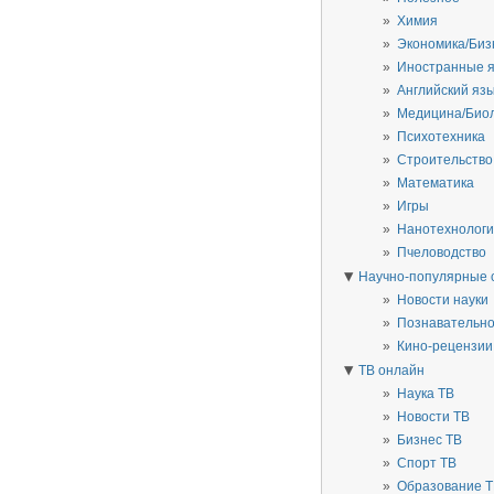
Химия
Экономика/Биз
Иностранные 
Английский яз
Медицина/Био
Психотехника
Строительство
Математика
Игры
Нанотехнолог
Пчеловодство
▼
Научно-популярные 
Новости науки
Познавательн
Кино-рецензии
▼
ТВ онлайн
Наука ТВ
Новости ТВ
Бизнес ТВ
Спорт ТВ
Образование 