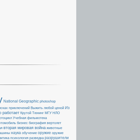
y
National Geographic
photoshop
Из
исках приключений
Выжить любой ценой
о работает
Крутой Тюнинг
МГУ
НЛО
отоцикл
Учебная фильмотека
втомобиль
бизнес
биография
вертолет
вторая мировая война
ая
животные
наука
ашины
обучение
оружие
оружие
разрушители
литика
психология
разведка