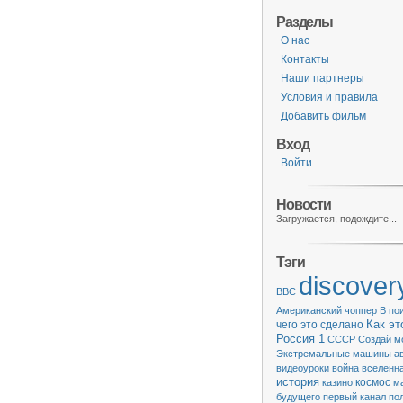
Разделы
О нас
Контакты
Наши партнеры
Условия и правила
Добавить фильм
Вход
Войти
Новости
Загружается, подождите...
Тэги
discover
BBC
Американский чоппер
В по
чего это сделано
Как эт
Россия 1
СССР
Создай м
Экстремальные машины
а
видеоуроки
война
вселенн
история
казино
космос
м
будущего
первый канал
по