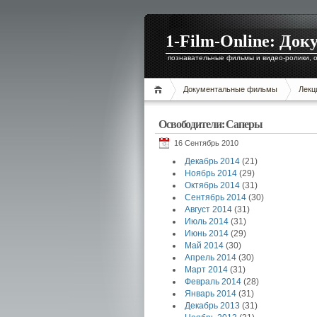
1-Film-Online: Д
познавательные фильмы и видео-ролики, о
Документальные фильмы
Лекц
Освободители: Саперы
16 Сентябрь 2010
Декабрь 2014
(21)
Ноябрь 2014
(29)
Октябрь 2014
(31)
Сентябрь 2014
(30)
Август 2014
(31)
Июль 2014
(31)
Июнь 2014
(29)
Май 2014
(30)
Апрель 2014
(30)
Март 2014
(31)
Февраль 2014
(28)
Январь 2014
(31)
Декабрь 2013
(31)