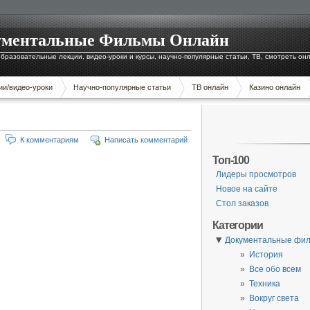
окументальные Фильмы Онлайн
бразовательные лекции, видео-уроки и курсы, научно-популярные статьи, ТВ, смотреть он
ии/видео-уроки
Научно-популярные статьи
ТВ онлайн
Казино онлайн
К комментариям
Написать комментарий
Топ-100
Лидеры просмотров
Новое на сайте
Стол заказов
Категории
▼
Документальные фи
История
Все обо всем
Техника
Вокруг света