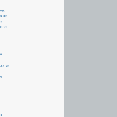
нес
языки
ык
логия
ии
статьи
ое
ТВ