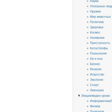
Наука
Успешные люд
Оружие
Мир животных
Политика
Здоровье
Космос
Аномалии
Преступность
Катастрофы
Психология
Он и она
Бизнес
Религия
Искусство
Экология
Спорт
Лженаука
▼
Лекции/видео-уроки
Информатика/I
Физика
Полезное