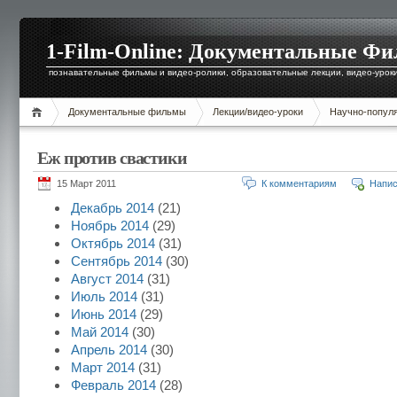
1-Film-Online: Документальные Ф
познавательные фильмы и видео-ролики, образовательные лекции, видео-уроки 
Документальные фильмы
Лекции/видео-уроки
Научно-попул
Еж против свастики
15 Март 2011
К комментариям
Напис
Декабрь 2014
(21)
Ноябрь 2014
(29)
Октябрь 2014
(31)
Сентябрь 2014
(30)
Август 2014
(31)
Июль 2014
(31)
Июнь 2014
(29)
Май 2014
(30)
Апрель 2014
(30)
Март 2014
(31)
Февраль 2014
(28)