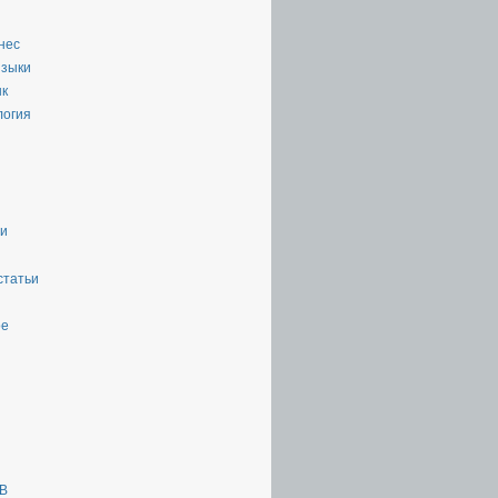
нес
языки
ык
логия
ии
статьи
ое
ТВ