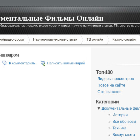
окументальные Фильмы Онлайн
бразовательные лекции, видео-уроки и курсы, научно-популярные статьи, ТВ, смотреть он
ии/видео-уроки
Научно-популярные статьи
ТВ онлайн
Казино онлайн
ипподром
К комментариям
Написать комментарий
Топ-100
Лидеры просмотров
Новое на сайте
Стол заказов
Категории
▼
Документальные фи
История
Все обо всем
Техника
Вокруг света