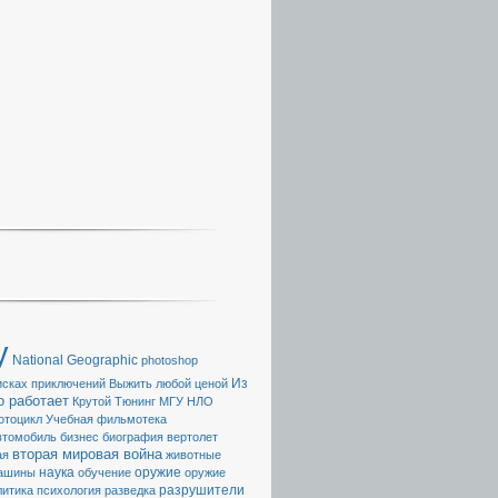
y
National Geographic
photoshop
Из
исках приключений
Выжить любой ценой
о работает
Крутой Тюнинг
МГУ
НЛО
отоцикл
Учебная фильмотека
втомобиль
бизнес
биография
вертолет
вторая мировая война
ая
животные
наука
ашины
обучение
оружие
оружие
разрушители
литика
психология
разведка