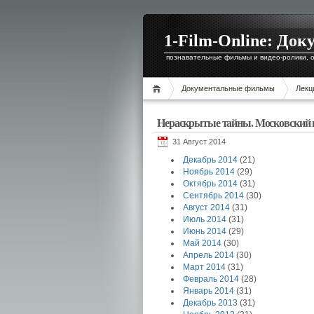
1-Film-Online: Д
познавательные фильмы и видео-ролики, о
Документальные фильмы
Лекц
Нераскрытые тайны. Московский 
31 Август 2014
Декабрь 2014
(21)
Ноябрь 2014
(29)
Октябрь 2014
(31)
Сентябрь 2014
(30)
Август 2014
(31)
Июль 2014
(31)
Июнь 2014
(29)
Май 2014
(30)
Апрель 2014
(30)
Март 2014
(31)
Февраль 2014
(28)
Январь 2014
(31)
Декабрь 2013
(31)