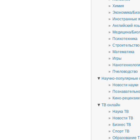
Химия
Экономика/Биз
Иностранные 
Английский яз
Медицина/Био
Психотехника
Строительство
Математика
Игры
Нанотехнолог
Пчеловодство
▼
Научно-популярные 
Новости науки
Познавательн
Кино-рецензии
▼
ТВ онлайн
Наука ТВ
Новости ТВ
Бизнес ТВ
Спорт ТВ
Образование 