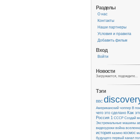
Разделы
О нас
Контакты
Наши партнеры
Условия и правила
Добавить фильм
Вход
Войти
Новости
Загружается, подождите...
Тэги
discover
BBC
Американский чоппер
В по
чего это сделано
Как эт
Россия 1
СССР
Создай м
Экстремальные машины
а
видеоуроки
война
вселенн
история
казино
космос
м
будущего
первый канал
по