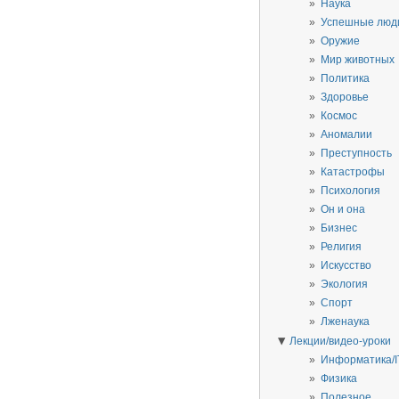
Наука
Успешные люд
Оружие
Мир животных
Политика
Здоровье
Космос
Аномалии
Преступность
Катастрофы
Психология
Он и она
Бизнес
Религия
Искусство
Экология
Спорт
Лженаука
▼
Лекции/видео-уроки
Информатика/I
Физика
Полезное