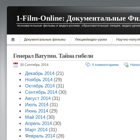
1-Film-Online: Документальные Ф
познавательные фильмы и видео-ролики, образовательные лекции, видео-уроки 
Документальные фильмы
Лекции/видео-уроки
Научно-попул
Генерал Ватутин. Тайна гибели
30 Сентябрь 2014
К комментариям
Напис
Декабрь 2014
(21)
Ноябрь 2014
(29)
Октябрь 2014
(31)
Сентябрь 2014
(30)
Август 2014
(31)
Июль 2014
(31)
Июнь 2014
(29)
Май 2014
(30)
Апрель 2014
(30)
Март 2014
(31)
Февраль 2014
(28)