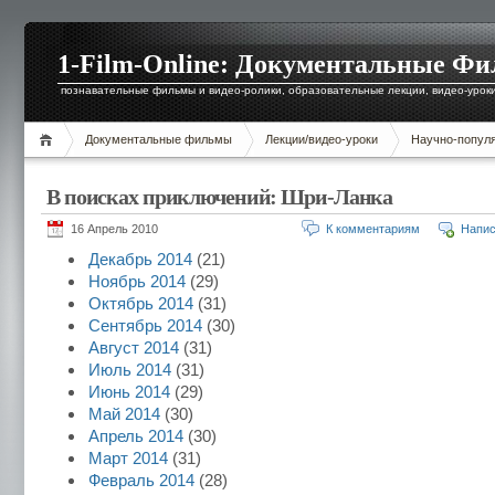
1-Film-Online: Документальные Ф
познавательные фильмы и видео-ролики, образовательные лекции, видео-уроки 
Документальные фильмы
Лекции/видео-уроки
Научно-попул
В поисках приключений: Шри-Ланка
16 Апрель 2010
К комментариям
Напис
Декабрь 2014
(21)
Ноябрь 2014
(29)
Октябрь 2014
(31)
Сентябрь 2014
(30)
Август 2014
(31)
Июль 2014
(31)
Июнь 2014
(29)
Май 2014
(30)
Апрель 2014
(30)
Март 2014
(31)
Февраль 2014
(28)