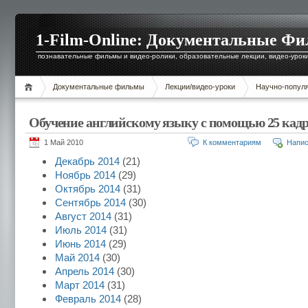
1-Film-Online: Документальные Ф
познавательные фильмы и видео-ролики, образовательные лекции, видео-уроки 
Документальные фильмы
Лекции/видео-уроки
Научно-попул
Обучение английскому языку с помощью 25 кад
1 Май 2010
К комментариям
Напис
Декабрь 2014
(21)
Ноябрь 2014
(29)
Октябрь 2014
(31)
Сентябрь 2014
(30)
Август 2014
(31)
Июль 2014
(31)
Июнь 2014
(29)
Май 2014
(30)
Апрель 2014
(30)
Март 2014
(31)
Февраль 2014
(28)