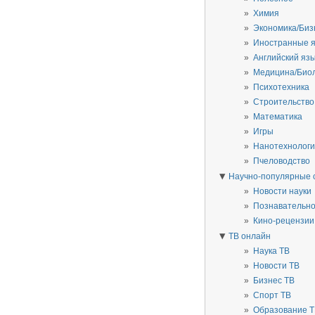
Химия
Экономика/Биз
Иностранные 
Английский яз
Медицина/Био
Психотехника
Строительство
Математика
Игры
Нанотехнолог
Пчеловодство
▼
Научно-популярные 
Новости науки
Познавательн
Кино-рецензии
▼
ТВ онлайн
Наука ТВ
Новости ТВ
Бизнес ТВ
Спорт ТВ
Образование 