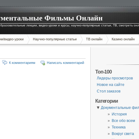
окументальные Фильмы Онлайн
бразовательные лекции, видео-уроки и курсы, научно-популярные статьи, ТВ, смотреть он
ии/видео-уроки
Научно-популярные статьи
ТВ онлайн
Казино онлайн
К комментариям
Написать комментарий
Топ-100
Лидеры просмотров
Новое на сайте
Стол заказов
Категории
▼
Документальные фи
История
Все обо всем
Техника
Вокруг света