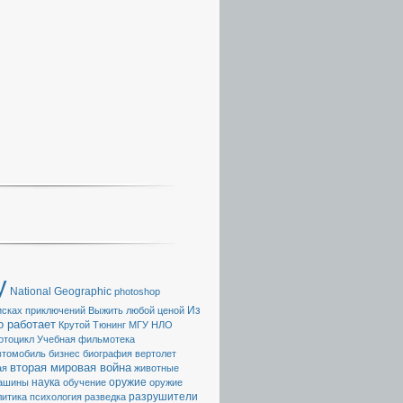
y
National Geographic
photoshop
Из
исках приключений
Выжить любой ценой
о работает
Крутой Тюнинг
МГУ
НЛО
отоцикл
Учебная фильмотека
втомобиль
бизнес
биография
вертолет
вторая мировая война
ая
животные
наука
ашины
обучение
оружие
оружие
разрушители
литика
психология
разведка