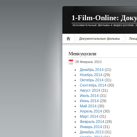
1-Film-Online: Д
познавательные фильмы и видео-ролики, о
Документальные фильмы
Лекц
Меня укусили
28 Февраль 2013
Декабрь 2014
(21)
Ноябрь 2014
(29)
Октябрь 2014
(31)
Сентябрь 2014
(30)
Август 2014
(31)
Июль 2014
(31)
Июнь 2014
(29)
Май 2014
(30)
Апрель 2014
(30)
Март 2014
(31)
Февраль 2014
(28)
Январь 2014
(31)
Декабрь 2013
(31)