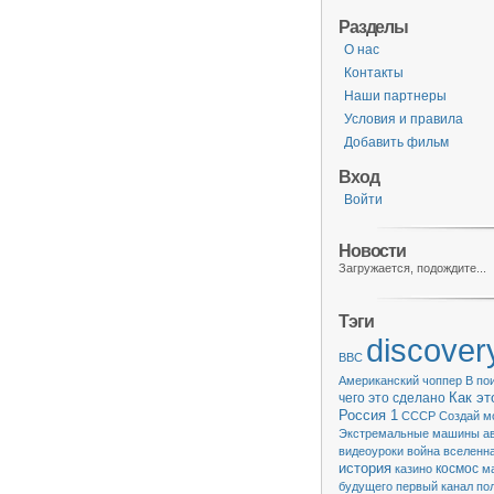
Разделы
О нас
Контакты
Наши партнеры
Условия и правила
Добавить фильм
Вход
Войти
Новости
Загружается, подождите...
Тэги
discover
BBC
Американский чоппер
В по
чего это сделано
Как эт
Россия 1
СССР
Создай м
Экстремальные машины
а
видеоуроки
война
вселенн
история
казино
космос
м
будущего
первый канал
по