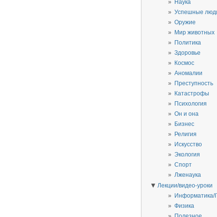
Наука
Успешные люд
Оружие
Мир животных
Политика
Здоровье
Космос
Аномалии
Преступность
Катастрофы
Психология
Он и она
Бизнес
Религия
Искусство
Экология
Спорт
Лженаука
▼
Лекции/видео-уроки
Информатика/I
Физика
Полезное