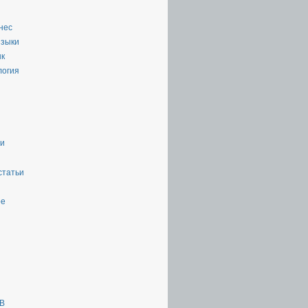
нес
языки
ык
логия
ии
статьи
ое
ТВ