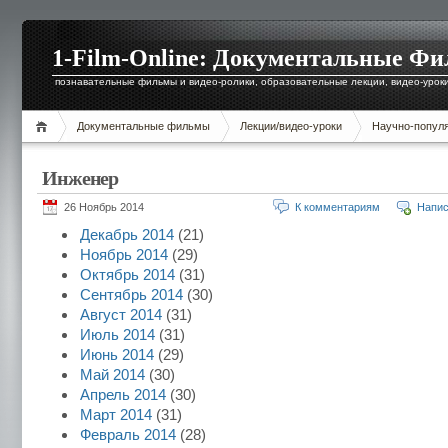
1-Film-Online: Документальные Ф
познавательные фильмы и видео-ролики, образовательные лекции, видео-уроки 
Документальные фильмы
Лекции/видео-уроки
Научно-попул
Инженер
26 Ноябрь 2014
К комментариям
Напис
Декабрь 2014
(21)
Ноябрь 2014
(29)
Октябрь 2014
(31)
Сентябрь 2014
(30)
Август 2014
(31)
Июль 2014
(31)
Июнь 2014
(29)
Май 2014
(30)
Апрель 2014
(30)
Март 2014
(31)
Февраль 2014
(28)