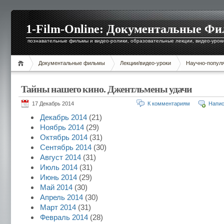
1-Film-Online: Документальные Ф
познавательные фильмы и видео-ролики, образовательные лекции, видео-уроки 
Документальные фильмы
Лекции/видео-уроки
Научно-попул
Тайны нашего кино. Джентльмены удачи
17 Декабрь 2014
К комментариям
Напис
Декабрь 2014
(21)
Ноябрь 2014
(29)
Октябрь 2014
(31)
Сентябрь 2014
(30)
Август 2014
(31)
Июль 2014
(31)
Июнь 2014
(29)
Май 2014
(30)
Апрель 2014
(30)
Март 2014
(31)
Февраль 2014
(28)