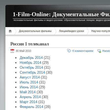
1-Film-Online: Документальные Ф
познавательные фильмы и видео-ролики, образовательные лекции, видео-уроки 
Документальные фильмы
Лекции/видео-уроки
Научно-попул
Россия 1 телеканал
30 Май 2010
К комментариям
Напис
Декабрь 2014
(21)
Ноябрь 2014
(29)
Октябрь 2014
(31)
Сентябрь 2014
(30)
Август 2014
(31)
Июль 2014
(31)
Июнь 2014
(29)
Май 2014
(30)
Апрель 2014
(30)
Март 2014
(31)
Февраль 2014
(28)