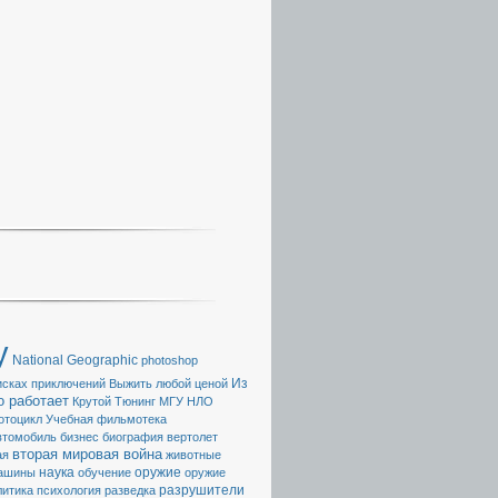
y
National Geographic
photoshop
Из
исках приключений
Выжить любой ценой
о работает
Крутой Тюнинг
МГУ
НЛО
отоцикл
Учебная фильмотека
втомобиль
бизнес
биография
вертолет
вторая мировая война
ая
животные
наука
ашины
обучение
оружие
оружие
разрушители
литика
психология
разведка