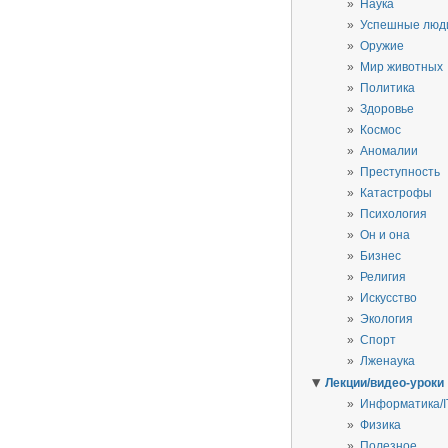
Наука
Успешные люд
Оружие
Мир животных
Политика
Здоровье
Космос
Аномалии
Преступность
Катастрофы
Психология
Он и она
Бизнес
Религия
Искусство
Экология
Спорт
Лженаука
▼
Лекции/видео-уроки
Информатика/I
Физика
Полезное