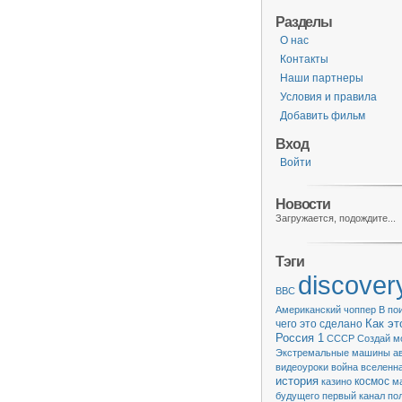
Разделы
О нас
Контакты
Наши партнеры
Условия и правила
Добавить фильм
Вход
Войти
Новости
Загружается, подождите...
Тэги
discover
BBC
Американский чоппер
В по
чего это сделано
Как эт
Россия 1
СССР
Создай м
Экстремальные машины
а
видеоуроки
война
вселенн
история
казино
космос
м
будущего
первый канал
по