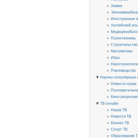
Химия
Экономика/Биз
Иностранные 
Английский яз
Медицина/Био
Психотехника
Строительство
Математика
Игры
Нанотехнолог
Пчеловодство
▼
Научно-популярные 
Новости науки
Познавательн
Кино-рецензии
▼
ТВ онлайн
Наука ТВ
Новости ТВ
Бизнес ТВ
Спорт ТВ
Образование 