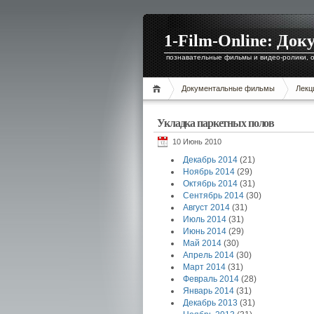
1-Film-Online: Д
познавательные фильмы и видео-ролики, о
Документальные фильмы
Лекц
Укладка паркетных полов
10 Июнь 2010
Декабрь 2014
(21)
Ноябрь 2014
(29)
Октябрь 2014
(31)
Сентябрь 2014
(30)
Август 2014
(31)
Июль 2014
(31)
Июнь 2014
(29)
Май 2014
(30)
Апрель 2014
(30)
Март 2014
(31)
Февраль 2014
(28)
Январь 2014
(31)
Декабрь 2013
(31)