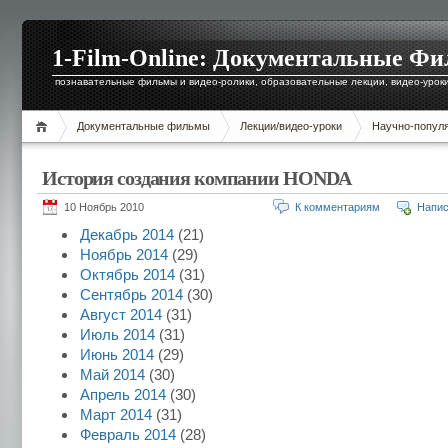
1-Film-Online: Документальные Ф
познавательные фильмы и видео-ролики, образовательные лекции, видео-уроки 
Документальные фильмы
Лекции/видео-уроки
Научно-попул
История создания компании HONDA
10 Ноябрь 2010
К комментариям
Напис
Декабрь 2014
(21)
Ноябрь 2014
(29)
Октябрь 2014
(31)
Сентябрь 2014
(30)
Август 2014
(31)
Июль 2014
(31)
Июнь 2014
(29)
Май 2014
(30)
Апрель 2014
(30)
Март 2014
(31)
Февраль 2014
(28)