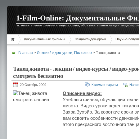
1-Film-Online: Документальные Ф
познавательные фильмы и видео-ролики, образовательные лекции, видео-уроки 
Документальные фильмы
Лекции/видео-уроки
Научно-попул
Главная
>
Лекции/видео-уроки
,
Полезное
> Танец живота
Танец живота - лекции / видео-курсы / видео-ур
смотреть бесплатно
20 Октябрь 2009
К комментариям
Напис
Описание видео:
Учебный фильм, обучающий техни
живота. Видео-уроки ведет титуло
Захра Зухэйр. За короткие сроки в
вам освоить особенности движений
этого прекрасного восточного танца