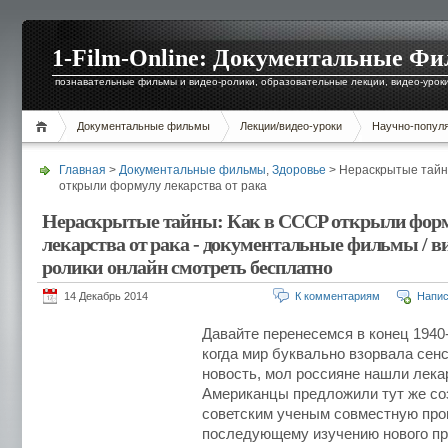
1-Film-Online: Документальные Ф
познавательные фильмы и видео-ролики, образовательные лекции, видео-уроки 
Документальные фильмы
Лекции/видео-уроки
Научно-попул
Главная
>
Документальные фильмы
,
Здоровье
> Нераскрытые тайн
открыли формулу лекарства от рака
Нераскрытые тайны: Как в СССР открыли фор
лекарства от рака - документальные фильмы / ви
ролики онлайн смотреть бесплатно
14 Декабрь 2014
К комментариям
Напис
Давайте перенесемся в конец 1940-
когда мир буквально взорвала сен
новость, мол россияне нашли лекар
Американцы предложили тут же со
советским ученым совместную про
последующему изучению нового п