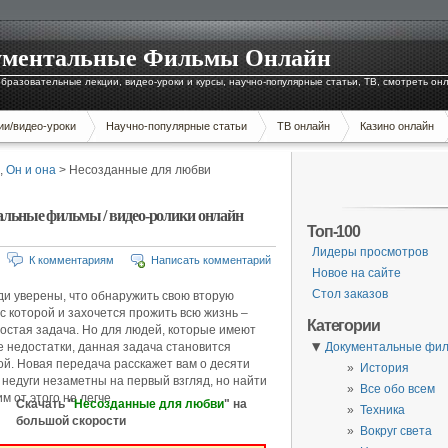
окументальные Фильмы Онлайн
бразовательные лекции, видео-уроки и курсы, научно-популярные статьи, ТВ, смотреть он
ии/видео-уроки
Научно-популярные статьи
ТВ онлайн
Казино онлайн
,
Он и она
> Несозданные для любви
альные фильмы / видео-ролики онлайн
Топ-100
Лидеры просмотров
К комментариям
Написать комментарий
Новое на сайте
Стол заказов
и уверены, что обнаружить свою вторую
 с которой и захочется прожить всю жизнь –
Категории
остая задача. Но для людей, которые имеют
▼
 недостатки, данная задача становится
Документальные фи
й. Новая передача расскажет вам о десяти
История
и недуги незаметны на первый взгляд, но найти
Все обо всем
м от этого не легче.
Скачать "
Несозданные для любви
" на
Техника
большой скорости
Вокруг света