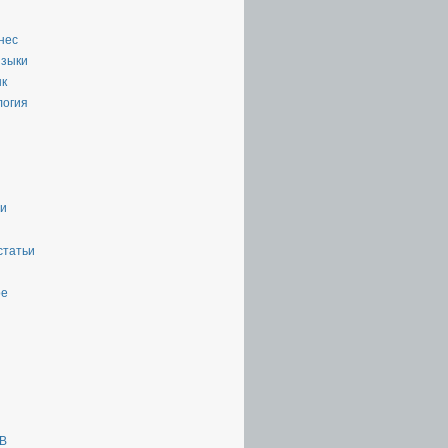
нес
языки
ык
логия
ии
статьи
ое
ТВ