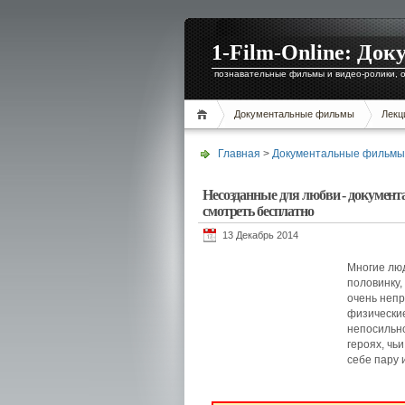
1-Film-Online: Д
познавательные фильмы и видео-ролики, о
Документальные фильмы
Лекц
Главная
>
Документальные фильмы
Несозданные для любви - документ
смотреть бесплатно
13 Декабрь 2014
Многие люд
половинку,
очень непр
физические
непосильно
героях, чь
себе пару и