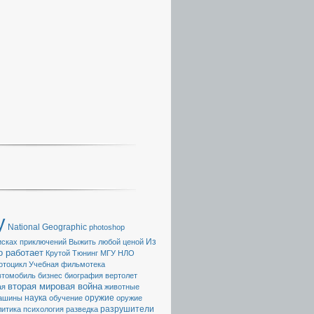
y
National Geographic
photoshop
Из
исках приключений
Выжить любой ценой
о работает
Крутой Тюнинг
МГУ
НЛО
отоцикл
Учебная фильмотека
втомобиль
бизнес
биография
вертолет
вторая мировая война
ая
животные
наука
ашины
обучение
оружие
оружие
разрушители
литика
психология
разведка