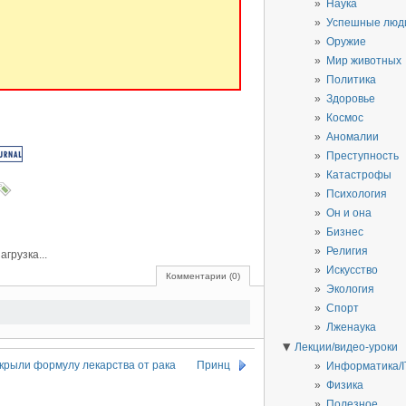
Наука
Успешные люд
Оружие
Мир животных
Политика
Здоровье
Космос
Аномалии
Преступность
Катастрофы
Психология
Он и она
Бизнес
Религия
загрузка...
Искусство
Комментарии (0)
Экология
Спорт
Лженаука
▼
Лекции/видео-уроки
крыли формулу лекарства от рака
Принц
Информатика/I
Физика
Полезное