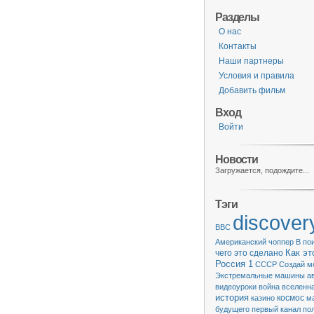
Разделы
О нас
Контакты
Наши партнеры
Условия и правила
Добавить фильм
Вход
Войти
Новости
Загружается, подождите...
Тэги
discover
BBC
Американский чоппер
В по
чего это сделано
Как эт
Россия 1
СССР
Создай м
Экстремальные машины
а
видеоуроки
война
вселенн
история
казино
космос
м
будущего
первый канал
по