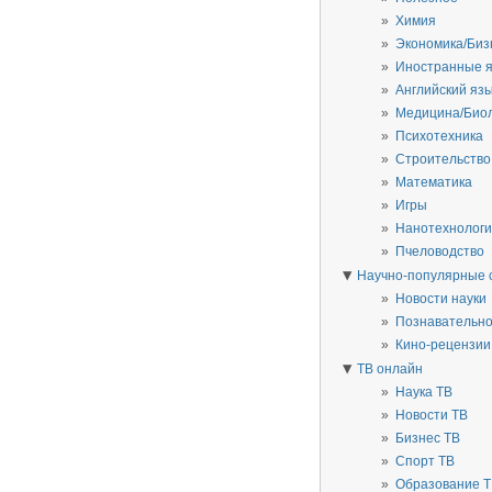
Химия
Экономика/Биз
Иностранные 
Английский яз
Медицина/Био
Психотехника
Строительство
Математика
Игры
Нанотехнолог
Пчеловодство
▼
Научно-популярные 
Новости науки
Познавательн
Кино-рецензии
▼
ТВ онлайн
Наука ТВ
Новости ТВ
Бизнес ТВ
Спорт ТВ
Образование 